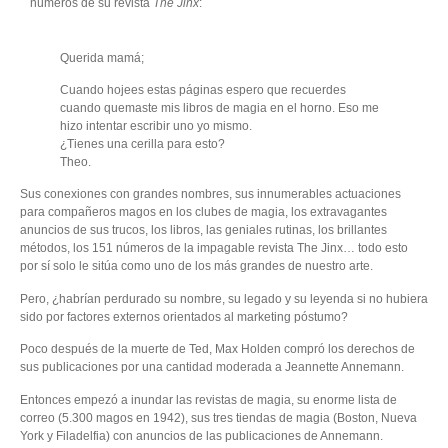
números de su revista
The Jinx
:
Querida mamá;
Cuando hojees estas páginas espero que recuerdes
cuando quemaste mis libros de magia en el horno. Eso me
hizo intentar escribir uno yo mismo.
¿Tienes una cerilla para esto?
Theo.
Sus conexiones con grandes nombres, sus innumerables actuaciones
para compañeros magos en los clubes de magia, los extravagantes
anuncios de sus trucos, los libros, las geniales rutinas, los brillantes
métodos, los 151 números de la impagable revista The Jinx… todo esto
por sí solo le sitúa como uno de los más grandes de nuestro arte.
Pero, ¿habrían perdurado su nombre, su legado y su leyenda si no hubiera
sido por factores externos orientados al marketing póstumo?
Poco después de la muerte de Ted, Max Holden compró los derechos de
sus publicaciones por una cantidad moderada a Jeannette Annemann.
Entonces empezó a inundar las revistas de magia, su enorme lista de
correo (5.300 magos en 1942), sus tres tiendas de magia (Boston, Nueva
York y Filadelfia) con anuncios de las publicaciones de Annemann.