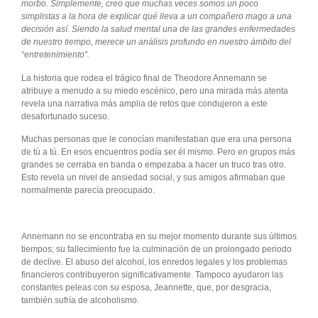
morbo. Simplemente, creo que muchas veces somos un poco
simplistas a la hora de explicar qué lleva a un compañero mago a una
decisión así. Siendo la salud mental una de las grandes enfermedades
de nuestro tiempo, merece un análisis profundo en nuestro ámbito del
“entretenimiento”.
La historia que rodea el trágico final de Theodore Annemann se
atribuye a menudo a su miedo escénico, pero una mirada más atenta
revela una narrativa más amplia de retos que condujeron a este
desafortunado suceso.
Muchas personas que le conocían manifestaban que era una persona
de tú a tú. En esos encuentros podía ser él mismo. Pero en grupos más
grandes se cerraba en banda o empezaba a hacer un truco tras otro.
Esto revela un nivel de ansiedad social, y sus amigos afirmaban que
normalmente parecía preocupado.
Annemann no se encontraba en su mejor momento durante sus últimos
tiempos; su fallecimiento fue la culminación de un prolongado periodo
de declive. El abuso del alcohol, los enredos legales y los problemas
financieros contribuyeron significativamente. Tampoco ayudaron las
constantes peleas con su esposa, Jeannette, que, por desgracia,
también sufría de alcoholismo.