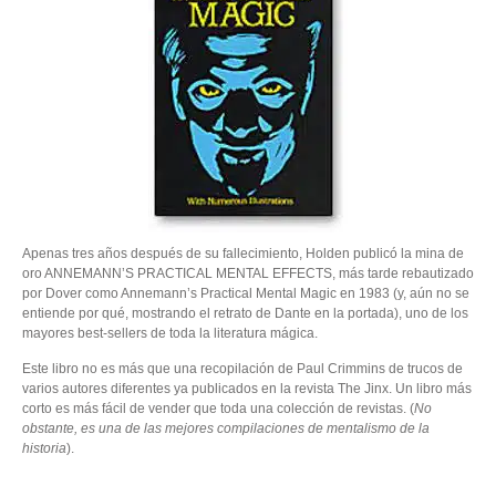
Apenas tres años después de su fallecimiento, Holden publicó la mina de
oro ANNEMANN’S PRACTICAL MENTAL EFFECTS, más tarde rebautizado
por Dover como Annemann’s Practical Mental Magic en 1983 (y, aún no se
entiende por qué, mostrando el retrato de Dante en la portada), uno de los
mayores best-sellers de toda la literatura mágica.
Este libro no es más que una recopilación de Paul Crimmins de trucos de
varios autores diferentes ya publicados en la revista The Jinx. Un libro más
corto es más fácil de vender que toda una colección de revistas. (
No
obstante, es una de las mejores compilaciones de mentalismo de la
historia
).