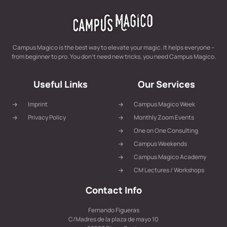
Campus Magico is the best way to elevate your magic. It helps everyone –
from beginner to pro. You don’t need new tricks, you need Campus Magico.
Useful Links
Our Services
Imprint
Campus Magico Week
Privacy Policy
Monthly Zoom Events
One on One Consulting
Campus Weekends
Campus Magico Academy
CM Lectures / Workshops
Contact Info
Fernando Figueras
C/Madres de la plaza de mayo 10